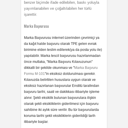
benzer biçimde ifade edilebilen, baskı yoluyla
yayımlanabilen ve çoğaltılabilen her türlü
işarettir.
Marka Başvurusu
Marka Başvurusu internet üzerinden çevrimiçi ya
da kağıt halde başvuru olarak TPE gelen evrak
birimine elden teslim edilerek(ya da posta yolu ile)
yapılabilir. Marka tescil başvurusu hazırlanmadan
önce mutlaka, "Marka Başvuru Kılavuzunun"
dikkatli bir şekilde okunması ve "
Marka Başvuru
Formu M-101
"in eksiksiz doldurulması gerekir.
Kılavuzda belirtilen hususlara uygun olarak ve
eksiksiz hazırlanan başvurular Enstitü tarafından
başvuru tarihi, saati ve dakikkası itibariyle işleme
alınır. Şekli eksiklik bulunan başvurulara ilişkin
olarak şekli eksikliklerin giderilmesi için başvuru
sahibine iki aylık süre verilir. Bu tür başvurularda
koruma tarihi şekli eksikliklerin giderildiği tarih
itibariyle başlar.