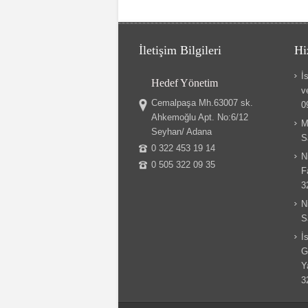
İletişim Bilgileri
Hi
İ
Hedef Yönetim
v
Cemalpaşa Mh.63007 sk.
0
Ahkemoğlu Apt. No:6/12
M
Seyhan/ Adana
S
0 322 453 19 14
N
0 505 322 09 35
F
3
N
S
İ
G
Y
3