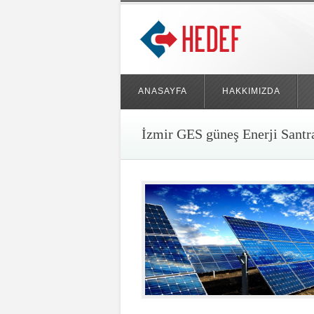
ANASAYFA
HAKKIMIZDA
İzmir GES güneş Enerji Santra