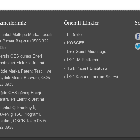
zmetlerimiz
Önemli Linkler
So
stanbul Maltepe Marka Tescili
E-Devlet
e Patent Başvuru 0505 322
KOSGEB
935
İSG Genel Müdürlüğü
ersin GES güneş Enerji
İSGUM Platformu
antralleri Elektrik Üretimi
Türk Patent Enstitüsü
iğde Marka Patent Tescili ve
İSG Kanunu Tanıtım Sistesi
aydalı Model Başvuru, 0505
22 0935
iğde GES güneş Enerji
antralleri Elektrik Üretimi
stanbul Çekmeköy İş
üvenliği İSG Programı,
azılım, OSGB Takip 0505
22 0935