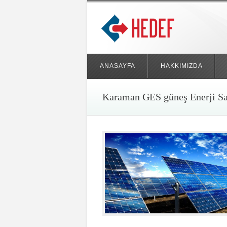
ANASAYFA
HAKKIMIZDA
Karaman GES güneş Enerji San