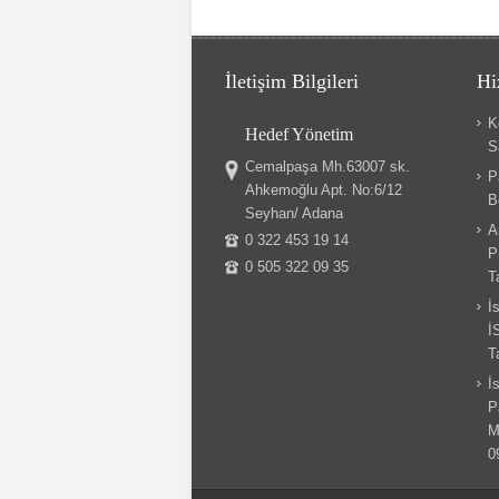
İletişim Bilgileri
Hi
K
Hedef Yönetim
S
Cemalpaşa Mh.63007 sk.
P
Ahkemoğlu Apt. No:6/12
B
Seyhan/ Adana
A
0 322 453 19 14
P
0 505 322 09 35
T
İ
İ
T
İ
P
M
0