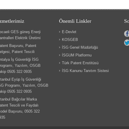
zmetlerimiz
Önemli Linkler
So
ocaeli GES güneş Enerji
E-Devlet
antralleri Elektrik Üretimi
KOSGEB
atent Başvuru, Patent
İSG Genel Müdürlüğü
elgesi, Patent Tescili
İSGUM Platformu
ntalya İş Güvenliği İSG
Türk Patent Enstitüsü
rogramı, Yazılım, OSGB
İSG Kanunu Tanıtım Sistesi
akip 0505 322 0935
stanbul Eyüp İş Güvenliği
SG Programı, Yazılım, OSGB
akip 0505 322 0935
stanbul Bağcılar Marka
atent Tescili ve Faydalı
odel Başvuru, 0505 322
935