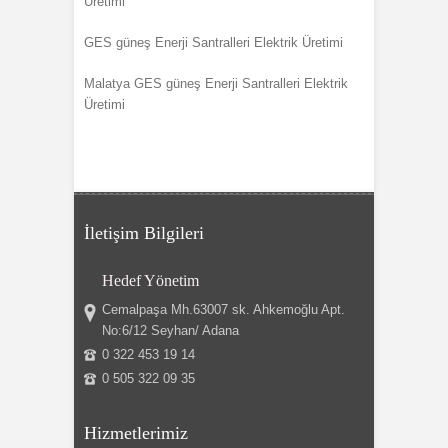
Üretimi
GES güneş Enerji Santralleri Elektrik Üretimi
Malatya GES güneş Enerji Santralleri Elektrik
Üretimi
İletişim Bilgileri
Hedef Yönetim
Cemalpaşa Mh.63007 sk. Ahkemoğlu Apt.
No:6/12 Seyhan/ Adana
0 322 453 19 14
0 505 322 09 35
Hizmetlerimiz